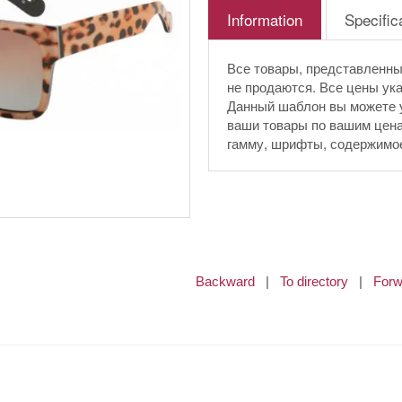
Information
Specific
Все товары, представленны
не продаются. Все цены ук
Данный шаблон вы можете ус
ваши товары по вашим цена
гамму, шрифты, содержимое 
Backward
|
To directory
|
Forw