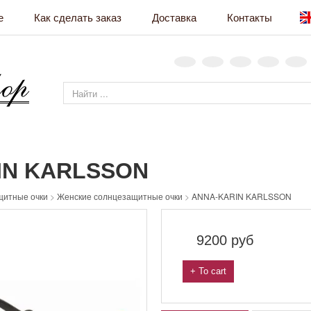
е
Как сделать заказ
Доставка
Контакты
IN KARLSSON
щитные очки
>
Женские солнцезащитные очки
>
ANNA-KARIN KARLSSON
9200
руб
+ To cart