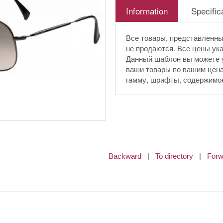
Information
Specific
Все товары, представленны
не продаются. Все цены ук
Данный шаблон вы можете ус
ваши товары по вашим цена
гамму, шрифты, содержимое 
Backward
|
To directory
|
Forw