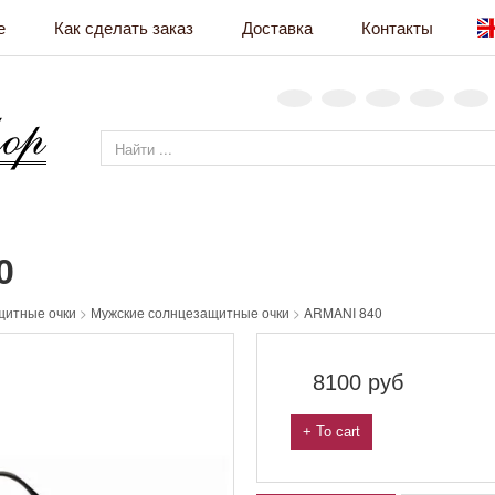
е
Как сделать заказ
Доставка
Контакты
0
щитные очки
>
Мужские солнцезащитные очки
>
ARMANI 840
8100
руб
+ To cart